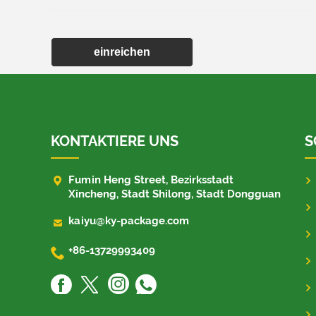
einreichen
KONTAKTIERE UNS
S

Fumin Heng Street, Bezirksstadt
Xincheng, Stadt Shilong, Stadt Dongguan

kaiyu@ky-package.com

+86-13729993409