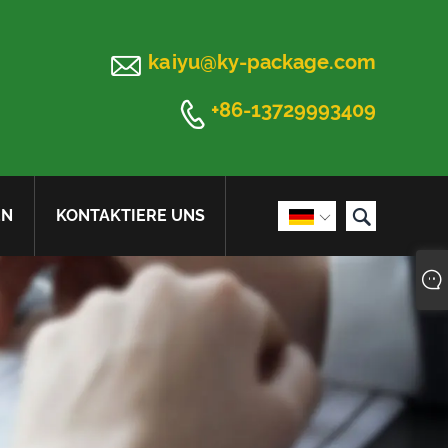

kaiyu@ky-package.com

+86-13729993409

EN
KONTAKTIERE UNS
