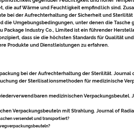
mpfindlichkeit gegenüber Feuchtigkeit und hoher Temperat
det, die auf Wärme und Feuchtigkeit empfindlich sind. Z
 bei der Aufrechterhaltung der Sicherheit und Sterilit
und die Umgebungsbedingungen, unter denen die Tasche ges
iyu Package Industry Co., Limited ist ein führender Herste
zipiert, dass sie die höchsten Standards für Qualität und
e Produkte und Dienstleistungen zu erfahren.
packung bei der Aufrechterhaltung der Sterilität. Journal o
ersuchung der Sterilisationsmethoden für medizinische Ver
 wiederverwendbaren medizinischen Verpackungsbeutel. Jou
nischen Verpackungsbeuteln mit Strahlung. Journal of Radia
chen versendet und transportiert?
inwegverpackungsbeuteln?