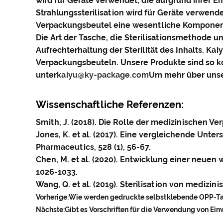
wird für Geräte verwendet, die aufgrund ihrer E
Strahlungssterilisation wird für Geräte verwen
Verpackungsbeutel eine wesentliche Komponente
Die Art der Tasche, die Sterilisationsmethode 
Aufrechterhaltung der Sterilität des Inhalts. Ka
Verpackungsbeuteln. Unsere Produkte sind so kon
unter
kaiyu@ky-package.com
Um mehr über unser
Wissenschaftliche Referenzen:
Smith, J. (2018). Die Rolle der medizinischen Ver
Jones, K. et al. (2017). Eine vergleichende Unt
Pharmaceutics, 528 (1), 56-67.
Chen, M. et al. (2020). Entwicklung einer neuen
1026-1033.
Wang, Q. et al. (2019). Sterilisation von medizi
Vorherige:
Wie werden gedruckte selbstklebende OPP-Tas
Nächste:
Gibt es Vorschriften für die Verwendung von E