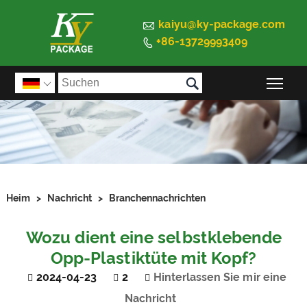

kaiyu@ky-package.com
+86-13729993409


Sic

Heim
>
Nachricht
>
Branchennachrichten
Wozu dient eine selbstklebende
Opp-Plastiktüte mit Kopf?
2024-04-23
2
Hinterlassen Sie mir eine
Nachricht