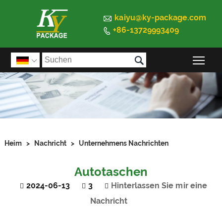

kaiyu@ky-package.com
+86-13729993409


Sic

Heim
>
Nachricht
>
Unternehmens Nachrichten
Autotaschen
2024-06-13
3
Hinterlassen Sie mir eine
Nachricht